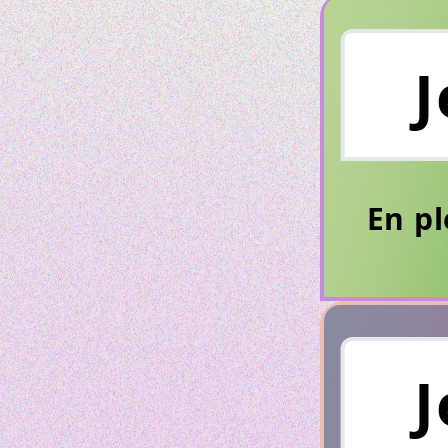
J
En pl
J