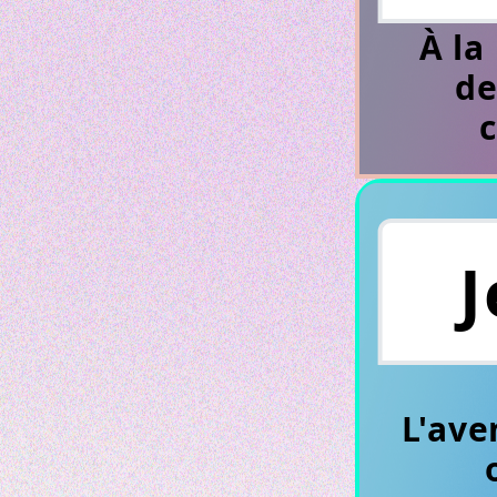
À la
de
J
L'ave