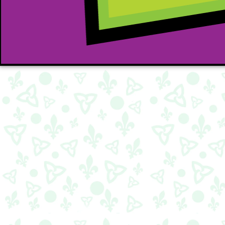
Mon mag à moi – Édition févrie