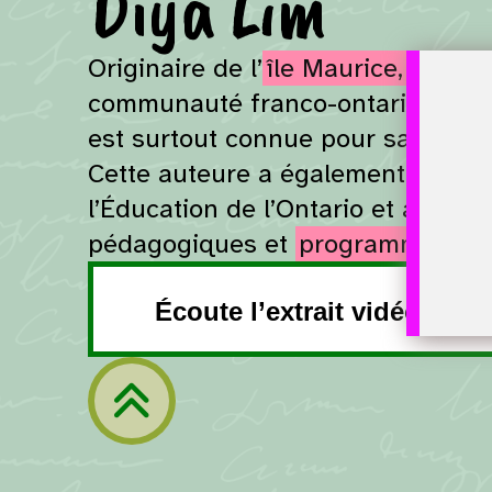
Diya Lim
Originaire de l’
île Maurice,
Diya Li
communauté franco-ontarienne. Ell
est surtout connue pour sa série
Cette auteure a également occupé
l’Éducation de l’Ontario et a pris pa
pédagogiques et
programmes-cad
Écoute l’extrait vidéo.
Retour à la navigation