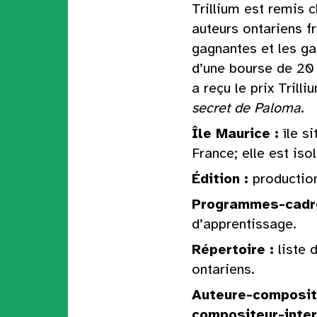
Trillium est remis 
auteurs ontariens 
gagnantes et les g
d’une bourse de 20
a reçu le prix Tril
secret de Paloma
.
Île Maurice
:
île s
France; elle est iso
Édition
:
production
Programmes-cadr
d’apprentissage.
Répertoire
:
liste 
ontariens.
Auteure-compositr
compositeur-inte