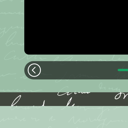
ec la
Précédent
D