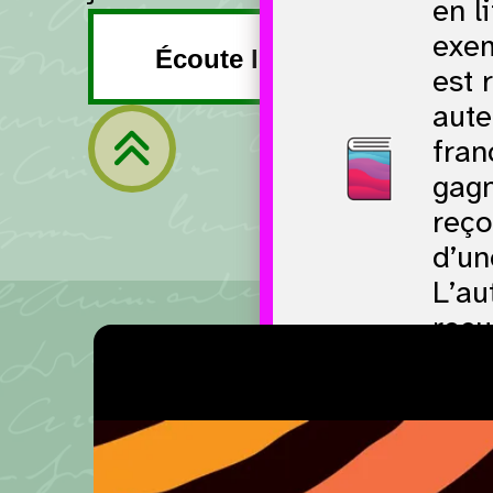
en l
exem
Écoute l’extrait vidéo.
est 
aute
fran
Retour à la navigation
gagn
reço
d’un
L’au
reçu
pour
Pal